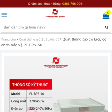
Chăm sóc khách hàng:
0866 766 006
0
Toggle
navigation
Quạt thông gió có lưới, có
Trang chủ
Quạt thông gió 2 cấp tốc độ
chớp bảo vệ PL-BPS-50