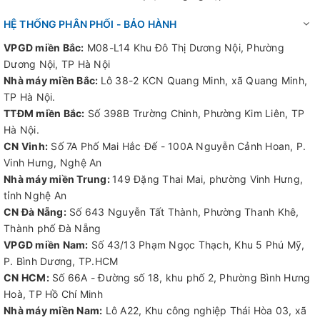
sản xuất, quạt giúp kiểm soát nhiệt độ hiệu quả đồng thời
HỆ THỐNG PHÂN PHỐI - BẢO HÀNH
loại bỏ các tác nhân gây ô nhiễm.
VPGD miền Bắc:
M08-L14 Khu Đô Thị Dương Nội, Phường
Như vậy, quạt thông gió công nghiệp chống cháy nổ chính là
Dương Nội, TP Hà Nội
giải pháp hoàn hảo để đảm bảo an toàn lao động cũng như
Nhà máy miền Bắc:
Lô 38-2 KCN Quang Minh, xã Quang Minh,
nâng cao chất lượng môi trường làm việc trong các khu vực
TP Hà Nội.
tiềm tàng nguy cơ cháy nổ cao. Với những đặc điểm kỹ thuật
TTĐM miền Bắc:
Số 398B Trường Chinh, Phường Kim Liên, TP
nổi bật cùng khả năng ứng dụng đa dạng, sản phẩm này
Hà Nội.
không chỉ đáp ứng nhu cầu cấp thiết về thông gió mà còn
CN Vinh:
Số 7A Phố Mai Hắc Đế - 100A Nguyễn Cảnh Hoan, P.
góp phần xây dựng một nền tảng an toàn vững chắc cho
Vinh Hưng, Nghệ An
mọi doanh nghiệp.
Nhà máy miền Trung:
149 Đặng Thai Mai, phường Vinh Hưng,
tỉnh Nghệ An
Sự đầu tư vào quạt thông gió công nghiệp chống cháy nổ
CN Đà Nẵng:
Số 643 Nguyễn Tất Thành, Phường Thanh Khê,
PL-BPS-60 sẽ mang lại lợi ích lâu dài về cả mặt kinh tế lẫn xã
Thành phố Đà Nẵng
hội cho doanh nghiệp; qua đó khẳng định cam kết của họ đối
VPGD miền Nam:
Số 43/13 Phạm Ngọc Thạch, Khu 5 Phú Mỹ,
với sự an toàn và sức khỏe của người lao động cũng như
P. Bình Dương, TP.HCM
cộng đồng xung quanh.
CN HCM:
Số 66A - Đường số 18, khu phố 2, Phường Bình Hưng
Hoà, TP Hồ Chí Minh
Nhà máy miền Nam:
Lô A22, Khu công nghiệp Thái Hòa 03, xã