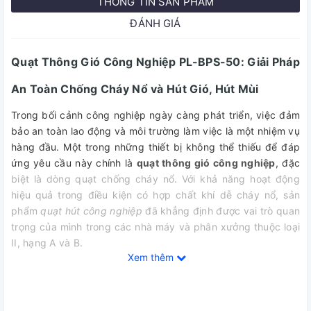
THÔNG TIN SẢN PHẨM
ĐÁNH GIÁ
Quạt Thông Gió Công Nghiệp PL-BPS-50: Giải Pháp
An Toàn Chống Cháy Nổ và Hút Gió, Hút Mùi
Trong bối cảnh công nghiệp ngày càng phát triển, việc đảm
bảo an toàn lao động và môi trường làm việc là một nhiệm vụ
hàng đầu. Một trong những thiết bị không thể thiếu để đáp
ứng yêu cầu này chính là
quạt thông gió công nghiệp
, đặc
biệt là dòng quạt chống cháy nổ. Với khả năng hoạt động
hiệu quả trong điều kiện có hợp chất khí dễ cháy nổ, sản
phẩm
quạt hút công nghiệp
đã khẳng định được vai trò quan
trọng của mình trong các nhà máy và phân xưởng thuộc loại
II, hạng A và B.
Xem thêm
1. Đặc điểm kỹ thuật quạt hút gió công nghiệp PL-BPS-50
Quạt thông gió công nghiệp chống cháy nổ
được thiết kế