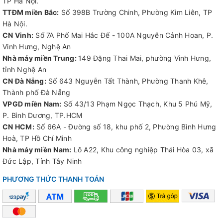
TP Hà Nội.
TTĐM miền Bắc:
Số 398B Trường Chinh, Phường Kim Liên, TP
Hà Nội.
CN Vinh:
Số 7A Phố Mai Hắc Đế - 100A Nguyễn Cảnh Hoan, P.
Vinh Hưng, Nghệ An
Nhà máy miền Trung:
149 Đặng Thai Mai, phường Vinh Hưng,
tỉnh Nghệ An
CN Đà Nẵng:
Số 643 Nguyễn Tất Thành, Phường Thanh Khê,
Thành phố Đà Nẵng
VPGD miền Nam:
Số 43/13 Phạm Ngọc Thạch, Khu 5 Phú Mỹ,
P. Bình Dương, TP.HCM
CN HCM:
Số 66A - Đường số 18, khu phố 2, Phường Bình Hưng
Hoà, TP Hồ Chí Minh
Nhà máy miền Nam:
Lô A22, Khu công nghiệp Thái Hòa 03, xã
Đức Lập, Tỉnh Tây Ninh
PHƯƠNG THỨC THANH TOÁN