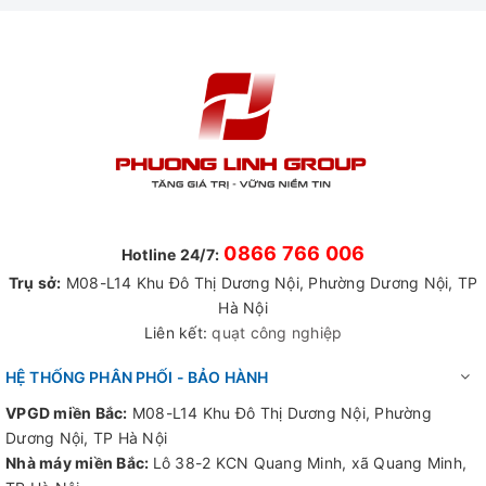
5. Ứng Dụng Rộng Rãi:
- Quạt chống cháy nổ được sử dụng phổ biến trong nhiều
lĩnh vực khác nhau như:
- Hệ thống thông gió tại văn phòng
- Ngành công nghiệp dầu khí
- Công nghiệp quân sự
- Ngành hóa chất
- Y học
- Luyện kim
Với những đặc điểm vượt trội trên, dòng quạt thông gió
0866 766 006
Hotline 24/7:
chống cháy nổ không chỉ mang lại giải pháp an toàn tuyệt
Trụ sở:
M08-L14 Khu Đô Thị Dương Nội, Phường Dương Nội, TP
đối mà còn góp phần nâng cao hiệu suất làm việc trong
Hà Nội
những môi trường tiềm ẩn rủi ro cao. Sự lựa chọn hoàn hảo
Liên kết:
quạt công nghiệp
cho mọi doanh nghiệp đang tìm kiếm giải pháp thông gió an
toàn và hiệu quả!
HỆ THỐNG PHÂN PHỐI - BẢO HÀNH
VPGD miền Bắc:
M08-L14 Khu Đô Thị Dương Nội, Phường
Dương Nội, TP Hà Nội
Nhà máy miền Bắc:
Lô 38-2 KCN Quang Minh, xã Quang Minh,