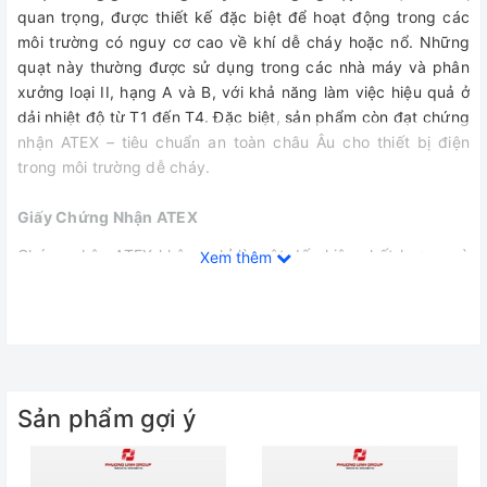
quan trọng, được thiết kế đặc biệt để hoạt động trong các
môi trường có nguy cơ cao về khí dễ cháy hoặc nổ. Những
quạt này thường được sử dụng trong các nhà máy và phân
xưởng loại II, hạng A và B, với khả năng làm việc hiệu quả ở
dải nhiệt độ từ T1 đến T4. Đặc biệt, sản phẩm còn đạt chứng
nhận ATEX – tiêu chuẩn an toàn châu Âu cho thiết bị điện
trong môi trường dễ cháy.
Giấy Chứng Nhận ATEX
Chứng nhận ATEX không chỉ là một dấu hiệu chất lượng mà
Xem thêm
còn thể hiện cam kết của nhà sản xuất đối với sự an toàn của
người lao động. Điều này đảm bảo rằng
quạt thông gió
đã
trải qua các bài kiểm tra nghiêm ngặt và đáp ứng đầy đủ
các yêu cầu an toàn cần thiết khi vận hành trong điều kiện
khắc nghiệt.
Sản phẩm gợi ý
Điểm Mạnh Của Quạt Thông Gió Chống Cháy Nổ
1. Cánh Quạt Hợp Kim Nhôm Cao Cấp: Các cánh quạt được