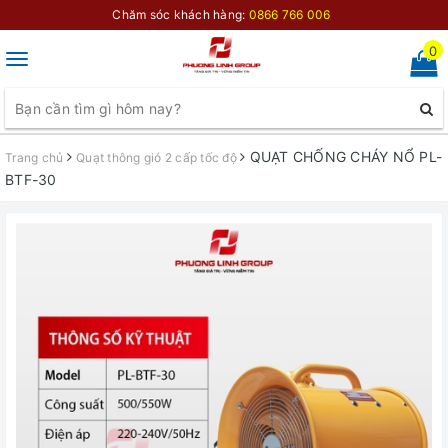
Chăm sóc khách hàng:
0866 766 006
0
Toggle
navigation
QUẠT CHỐNG CHÁY NỔ PL-
Trang chủ
Quạt thông gió 2 cấp tốc độ
BTF-30