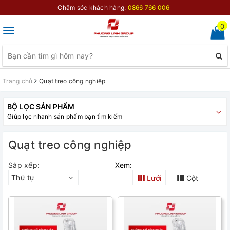
Chăm sóc khách hàng:
0866 766 006
0
Toggle
navigation
Trang chủ
Quạt treo công nghiệp
BỘ LỌC SẢN PHẨM
Giúp lọc nhanh sản phẩm bạn tìm kiếm
Quạt treo công nghiệp
Sắp xếp:
Xem:
Thứ tự
Lưới
Cột