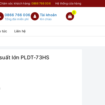
Chăm sóc khách hàng:
0866 766 006
Hệ thống cửa hàng
0
0866 766 006
Tài khoản
Tổng đài miễn phí
Xin chào
n tức
Liên hệ
 suất lớn PLDT-73HS
3