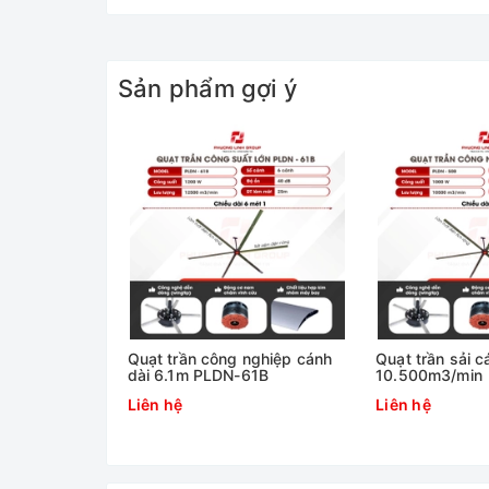
Sản phẩm gợi ý
nghiệp công
Quạt trần công nghiệp cánh
Quạt trần sải 
nh 7m3 PLDN-
dài 6.1m PLDN-61B
10.500m3/min
Liên hệ
Liên hệ