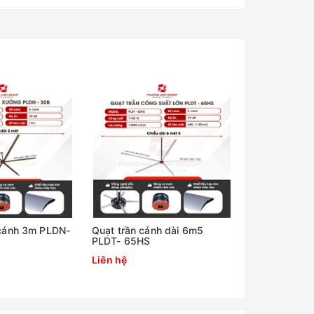
 cánh 3m PLDN-
Quạt trần cánh dài 6m5
Quạt trần nh
PLDT- 65HS
5m5 PLDT-5
Liên hệ
Liên hệ