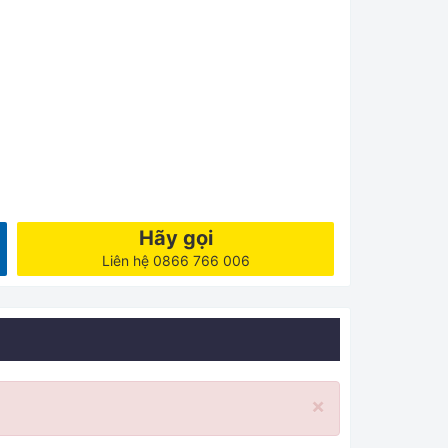
Hãy gọi
Liên hệ 0866 766 006
×