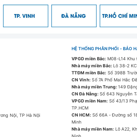
HỆ THỐNG PHÂN PHỐI - BẢO 
VPGD miền Bắc:
M08-L14 Khu Đ
Nhà máy miền Bắc:
Lô 38-2 KC
TTĐM miền Bắc:
Số 398B Trườn
CN Vinh:
Số 7A Phố Mai Hắc Đế
Nhà máy miền Trung:
149 Đặng
CN Đà Nẵng:
Số 643 Nguyễn Tấ
VPGD miền Nam:
Số 43/13 Phạ
TP.HCM
CN HCM:
Số 66A - Đường số 18
ơng Nội, TP Hà Nội
Minh
Nhà máy miền Nam:
Lô A22, Kh
Ninh