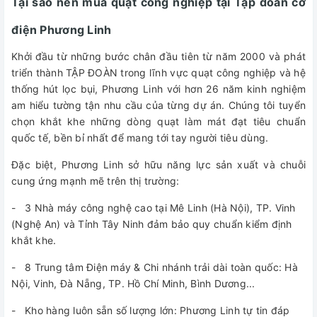
Tại sao nên mua quạt công nghiệp tại Tập đoàn cơ
điện Phương Linh
Khởi đầu từ những bước chân đầu tiên từ năm 2000 và phát
triển thành TẬP ĐOÀN trong lĩnh vực quạt công nghiệp và hệ
thống hút lọc bụi, Phương Linh với hơn 26 năm kinh nghiệm
am hiểu tường tận nhu cầu của từng dự án. Chúng tôi tuyển
chọn khắt khe những dòng quạt làm mát đạt tiêu chuẩn
quốc tế, bền bỉ nhất để mang tới tay người tiêu dùng.
Đặc biệt, Phương Linh sở hữu năng lực sản xuất và chuỗi
cung ứng mạnh mẽ trên thị trường:
- 3 Nhà máy công nghệ cao tại Mê Linh (Hà Nội), TP. Vinh
(Nghệ An) và Tỉnh Tây Ninh đảm bảo quy chuẩn kiểm định
khắt khe.
- 8 Trung tâm Điện máy & Chi nhánh trải dài toàn quốc: Hà
Nội, Vinh, Đà Nẵng, TP. Hồ Chí Minh, Bình Dương...
- Kho hàng luôn sẵn số lượng lớn: Phương Linh tự tin đáp