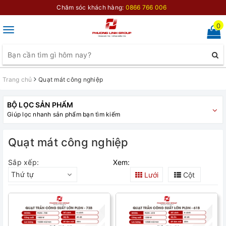
Chăm sóc khách hàng:
0866 766 006
0
Toggle
navigation
Trang chủ
Quạt mát công nghiệp
BỘ LỌC SẢN PHẨM
Giúp lọc nhanh sản phẩm bạn tìm kiếm
Quạt mát công nghiệp
Sắp xếp:
Xem:
Thứ tự
Lưới
Cột