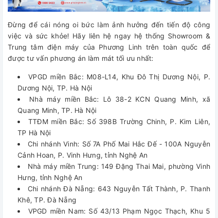
Đừng để cái nóng oi bức làm ảnh hưởng đến tiến độ công
việc và sức khỏe! Hãy liên hệ ngay hệ thống Showroom &
Trung tâm điện máy của Phương Linh trên toàn quốc để
được tư vấn phương án làm mát tối ưu nhất:
VPGD miền Bắc: M08-L14, Khu Đô Thị Dương Nội, P.
Dương Nội, TP. Hà Nội
Nhà máy miền Bắc: Lô 38-2 KCN Quang Minh, xã
Quang Minh, TP. Hà Nội
TTĐM miền Bắc: Số 398B Trường Chinh, P. Kim Liên,
TP Hà Nội
Chi nhánh Vinh: Số 7A Phố Mai Hắc Đế - 100A Nguyễn
Cảnh Hoan, P. Vinh Hưng, tỉnh Nghệ An
Nhà máy miền Trung: 149 Đặng Thai Mai, phường Vinh
Hưng, tỉnh Nghệ An
Chi nhánh Đà Nẵng: 643 Nguyễn Tất Thành, P. Thanh
Khê, TP. Đà Nẵng
VPGD miền Nam: Số 43/13 Phạm Ngọc Thạch, Khu 5