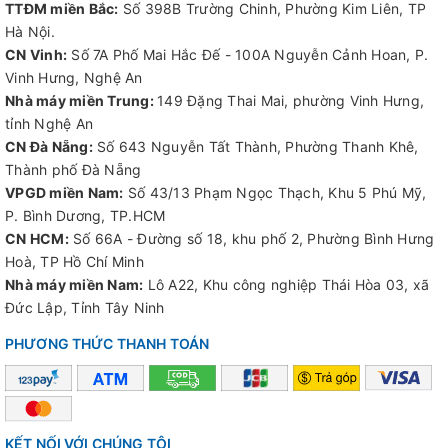
TTĐM miền Bắc:
Số 398B Trường Chinh, Phường Kim Liên, TP
Hà Nội.
CN Vinh:
Số 7A Phố Mai Hắc Đế - 100A Nguyễn Cảnh Hoan, P.
Vinh Hưng, Nghệ An
Nhà máy miền Trung:
149 Đặng Thai Mai, phường Vinh Hưng,
tỉnh Nghệ An
CN Đà Nẵng:
Số 643 Nguyễn Tất Thành, Phường Thanh Khê,
Thành phố Đà Nẵng
VPGD miền Nam:
Số 43/13 Phạm Ngọc Thạch, Khu 5 Phú Mỹ,
P. Bình Dương, TP.HCM
CN HCM:
Số 66A - Đường số 18, khu phố 2, Phường Bình Hưng
Hoà, TP Hồ Chí Minh
Nhà máy miền Nam:
Lô A22, Khu công nghiệp Thái Hòa 03, xã
Đức Lập, Tỉnh Tây Ninh
PHƯƠNG THỨC THANH TOÁN
KẾT NỐI VỚI CHÚNG TÔI