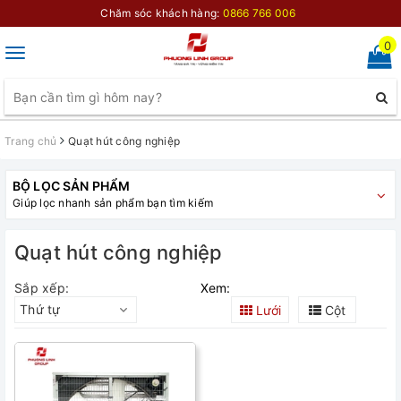
Chăm sóc khách hàng:
0866 766 006
0
Toggle
navigation
Trang chủ
Quạt hút công nghiệp
BỘ LỌC SẢN PHẨM
Giúp lọc nhanh sản phẩm bạn tìm kiếm
Quạt hút công nghiệp
Sắp xếp:
Xem:
Thứ tự
Lưới
Cột