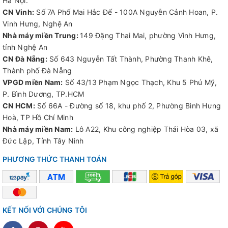
Hà Nội.
CN Vinh:
Số 7A Phố Mai Hắc Đế - 100A Nguyễn Cảnh Hoan, P.
Vinh Hưng, Nghệ An
Nhà máy miền Trung:
149 Đặng Thai Mai, phường Vinh Hưng,
tỉnh Nghệ An
CN Đà Nẵng:
Số 643 Nguyễn Tất Thành, Phường Thanh Khê,
Thành phố Đà Nẵng
VPGD miền Nam:
Số 43/13 Phạm Ngọc Thạch, Khu 5 Phú Mỹ,
P. Bình Dương, TP.HCM
CN HCM:
Số 66A - Đường số 18, khu phố 2, Phường Bình Hưng
Hoà, TP Hồ Chí Minh
Nhà máy miền Nam:
Lô A22, Khu công nghiệp Thái Hòa 03, xã
Đức Lập, Tỉnh Tây Ninh
PHƯƠNG THỨC THANH TOÁN
KẾT NỐI VỚI CHÚNG TÔI