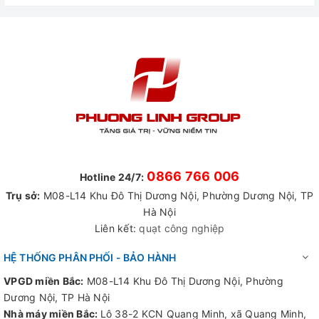
0866 766 006
Hotline 24/7:
Trụ sở:
M08-L14 Khu Đô Thị Dương Nội, Phường Dương Nội, TP
Hà Nội
Liên kết:
quạt công nghiệp
HỆ THỐNG PHÂN PHỐI - BẢO HÀNH
2. Thiết kế hiện đại, bền bỉ và thời trang
VPGD miền Bắc:
M08-L14 Khu Đô Thị Dương Nội, Phường
Mẫu quạt trần công nghiệp
PLDT-36E không chỉ là thiết bị
Dương Nội, TP Hà Nội
làm mát mà còn là điểm nhấn thẩm mỹ cho không gian của
Nhà máy miền Bắc:
Lô 38-2 KCN Quang Minh, xã Quang Minh,
bạn: