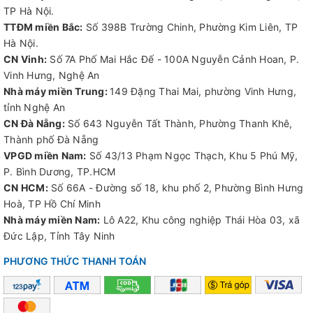
TP Hà Nội.
Cánh quạt bằng hợp kim nhôm siêu bền: Thiết kế mô
TTĐM miền Bắc:
Số 398B Trường Chinh, Phường Kim Liên, TP
phỏng cánh máy bay hàng không, giúp
quạt trần cỡ lớn
Hà Nội.
PLDT-36E tăng khả năng chịu lực và hiệu suất làm mát.
CN Vinh:
Số 7A Phố Mai Hắc Đế - 100A Nguyễn Cảnh Hoan, P.
Vinh Hưng, Nghệ An
Động cơ nam châm vĩnh cửu NbFeB: Động cơ dẫn
Nhà máy miền Trung:
149 Đặng Thai Mai, phường Vinh Hưng,
động trực tiếp đảm bảo quạt cánh dài hoạt động êm ái,
tỉnh Nghệ An
bền bỉ và tiết kiệm năng lượng.
CN Đà Nẵng:
Số 643 Nguyễn Tất Thành, Phường Thanh Khê,
Giá treo linh hoạt: Quạt trần cánh dài có khả năng tự
Thành phố Đà Nẵng
động điều chỉnh độ thẳng đứng, đảm bảo an toàn và dễ
VPGD miền Nam:
Số 43/13 Phạm Ngọc Thạch, Khu 5 Phú Mỹ,
dàng trong quá trình lắp đặt.
P. Bình Dương, TP.HCM
CN HCM:
Số 66A - Đường số 18, khu phố 2, Phường Bình Hưng
3. Công nghệ tiên tiến, tối ưu hóa vận hành
Hoà, TP Hồ Chí Minh
Quạt treo trần công nghiệp
tích hợp những công nghệ hiện
Nhà máy miền Nam:
Lô A22, Khu công nghiệp Thái Hòa 03, xã
đại, giúp việc sử dụng trở nên dễ dàng và hiệu quả:
Đức Lập, Tỉnh Tây Ninh
Biến tần thông minh: Điều chỉnh tốc độ quạt phù hợp
PHƯƠNG THỨC THANH TOÁN
với nhu cầu sử dụng, tối ưu hóa hiệu suất và tiết kiệm
năng lượng.
Dễ lắp đặt và bảo trì: Với thiết kế đơn giản, quạt trần