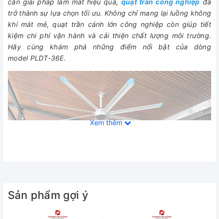
cần giải pháp làm mát hiệu quả,
quạt trần công nghiệp
đã
trở thành sự lựa chọn tối ưu. Không chỉ mang lại luồng không
khí mát mẻ, quạt trần cánh lớn công nghiệp còn giúp tiết
kiệm chi phí vận hành và cải thiện chất lượng môi trường.
Hãy cùng khám phá những điểm nổi bật của dòng
model PLDT-36E.
Xem thêm
Quạt trần công nghiệp cánh dài - Sự lựa chọn thông
Sản phẩm gợi ý
minh cho các khu vực rộng lớn