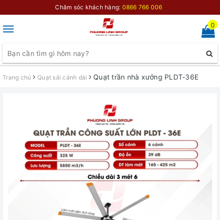
Chăm sóc khách hàng:
0866 766 006
0
Toggle
navigation
Quạt trần nhà xưởng PLDT-36E
Trang chủ
Quạt sải cánh dài