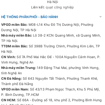
Hà Nội
Liên kết:
quạt công nghiệp
HỆ THỐNG PHÂN PHỐI - BẢO HÀNH
VPGD miền Bắc:
M08-L14 Khu Đô Thị Dương Nội, Phường
Dương Nội, TP Hà Nội
Nhà máy miền Bắc:
Lô 38-2 KCN Quang Minh, xã Quang Minh,
TP Hà Nội.
TTĐM miền Bắc:
Số 398B Trường Chinh, Phường Kim Liên, TP
Hà Nội.
CN Vinh:
Số 7A Phố Mai Hắc Đế - 100A Nguyễn Cảnh Hoan, P.
Vinh Hưng, Nghệ An
Nhà máy miền Trung:
149 Đặng Thai Mai, phường Vinh Hưng,
tỉnh Nghệ An
CN Đà Nẵng:
Số 643 Nguyễn Tất Thành, Phường Thanh Khê,
Thành phố Đà Nẵng
VPGD miền Nam:
Số 43/13 Phạm Ngọc Thạch, Khu 5 Phú Mỹ,
P. Bình Dương, TP.HCM
CN HCM:
Số 66A - Đường số 18, khu phố 2, Phường Bình Hưng