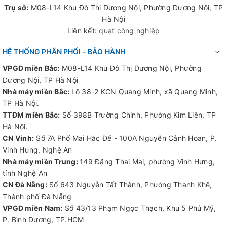
Trụ sở:
M08-L14 Khu Đô Thị Dương Nội, Phường Dương Nội, TP
Hà Nội
Liên kết:
quạt công nghiệp
HỆ THỐNG PHÂN PHỐI - BẢO HÀNH
VPGD miền Bắc:
M08-L14 Khu Đô Thị Dương Nội, Phường
Dương Nội, TP Hà Nội
Nhà máy miền Bắc:
Lô 38-2 KCN Quang Minh, xã Quang Minh,
TP Hà Nội.
TTĐM miền Bắc:
Số 398B Trường Chinh, Phường Kim Liên, TP
Hà Nội.
CN Vinh:
Số 7A Phố Mai Hắc Đế - 100A Nguyễn Cảnh Hoan, P.
Vinh Hưng, Nghệ An
Nhà máy miền Trung:
149 Đặng Thai Mai, phường Vinh Hưng,
tỉnh Nghệ An
CN Đà Nẵng:
Số 643 Nguyễn Tất Thành, Phường Thanh Khê,
Thành phố Đà Nẵng
VPGD miền Nam:
Số 43/13 Phạm Ngọc Thạch, Khu 5 Phú Mỹ,
P. Bình Dương, TP.HCM