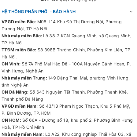
HỆ THỐNG PHÂN PHỐI - BẢO HÀNH
VPGD miền Bắc:
M08-L14 Khu Đô Thị Dương Nội, Phường
Dương Nội, TP Hà Nội
Nhà máy miền Bắc:
Lô 38-2 KCN Quang Minh, xã Quang Minh,
TP Hà Nội.
TTĐM miền Bắc:
Số 398B Trường Chinh, Phường Kim Liên, TP
Hà Nội.
CN Vinh:
Số 7A Phố Mai Hắc Đế - 100A Nguyễn Cảnh Hoan, P.
Vinh Hưng, Nghệ An
Nhà máy miền Trung:
149 Đặng Thai Mai, phường Vinh Hưng,
tỉnh Nghệ An
CN Đà Nẵng:
Số 643 Nguyễn Tất Thành, Phường Thanh Khê,
Thành phố Đà Nẵng
VPGD miền Nam:
Số 43/13 Phạm Ngọc Thạch, Khu 5 Phú Mỹ,
P. Bình Dương, TP.HCM
CN HCM:
Số 66A - Đường số 18, khu phố 2, Phường Bình Hưng
Hoà, TP Hồ Chí Minh
Nhà máy miền Nam:
Lô A22, Khu công nghiệp Thái Hòa 03, xã