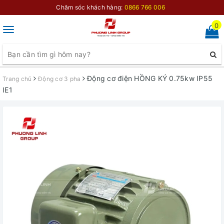
Chăm sóc khách hàng:
0866 766 006
0
Toggle
navigation
Động cơ điện HỒNG KÝ 0.75kw IP55
Trang chủ
Động cơ 3 pha
IE1