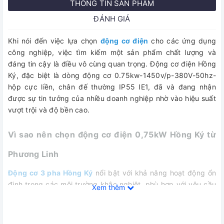
THÔNG TIN SẢN PHẨM
ĐÁNH GIÁ
Khi nói đến việc lựa chọn
động cơ điện
cho các ứng dụng
công nghiệp, việc tìm kiếm một sản phẩm chất lượng và
đáng tin cậy là điều vô cùng quan trọng. Động cơ điện Hồng
Ký, đặc biệt là dòng động cơ 0.75kw-1450v/p-380V-50hz-
hộp cực liền, chân đế thường IP55 IE1, đã và đang nhận
được sự tin tưởng của nhiều doanh nghiệp nhờ vào hiệu suất
vượt trội và độ bền cao.
Vì sao nên chọn động cơ điện 0,75kW Hồng Ký từ
Phương Linh
Động cơ 3 pha Hồng Ký
nổi bật với khả năng hoạt động ổn
định trong các môi trường khắc nghiệt, phù hợp với yêu cầu
Xem thêm
của nhiều ngành công nghiệp khác nhau. Với thiết kế hộp
cực liền và chân đế thường, sản phẩm này không chỉ dễ
dàng lắp đặt mà còn giảm thiểu tối đa chi phí bảo trì.