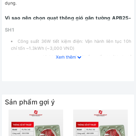
dụng.
Vì sao nên chọn quạt thông gió gắn tường APB25-
SH1
Công suất 36W tiết kiệm điện: Vận hành liên tục 10h
chỉ tốn ~1.3kWh (~3,000 VND)
Lưu lượng gió 320 m³/h: Đẩy lùi ẩm mốc, khói bụi chỉ
Xem thêm
sau 5 phút vận hành
Độ ồn cực thấp 35dB: Tương đương tiếng thì thầm -
phù hợp phòng ngủ, văn phòng
Vỏ nhựa ABS chống cháy: An toàn tuyệt đối với nhiệt
độ lên đến 120°C
Sản phẩm gợi ý
Động cơ bền bỉ sử dụng bạc đạn kín, không cần tra
dầu trong suốt quá trình sử dụng
Quạt được cấu tạo 5 cánh tạo ra lưu lượng không khí
cao hơn và độ ồn rất thấp.