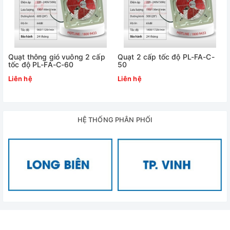
Ứng dụng quạt hút gió gắn tường APB25-SH1
Phòng tắm: Giảm 90% độ ẩm sau tắm
Nhà bếp: Hút khói nấu nướng hiệu quả
Xưởng sản xuất nhỏ: Lọc bụi công nghiệp
Quạt thông gió vuông 2 cấp
Quạt 2 cấp tốc độ PL-FA-C-
tốc độ PL-FA-C-60
50
Phòng server: Tản nhiệt thiết bị điện tử
Liên hệ
Liên hệ
FAQ về Quạt thông gió gắn tường
Q: Có vệ sinh định kỳ được không?
HỆ THỐNG PHÂN PHỐI
A: Tháo mặt lưới dễ dàng - Vệ sinh 2 tuần/lần bằng khăn ẩm
Q: Có chống nước mưa trực tiếp?
A: Tiêu chuẩn IPX4 - Chống nước bắn từ mọi hướng
Vui lòng liên hệ tới hotline 1800 9433 để Phương Linh tư vấn
và hỗ trợ bạn tốt nhất về cách chọn lựa và
báo giá quạt
thông gió gắn tường
ưu đãi nhất.