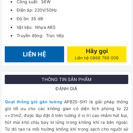
Công suất: 36W
Điện áp: 220V/50Hz
Độ ồn: 35 dB
Vật liệu: Nhựa ABS
Truyền động: Trực tiếp
Hãy gọi
LIÊN HỆ
Liên hệ 0866 766 006
THÔNG TIN SẢN PHẨM
ĐÁNH GIÁ
Quạt thông gió gắn tường
APB25-SH1 là giải pháp thông
gió tối ưu cho các không gian có diện tích phòng từ 22
=>31m2; được lắp đặt ở trên tường ở vị trí cao nhằm hút bụi,
hút mùi khó chịu bay lơ lửng trong không khí ra bên ngoài.
Từ đó tạo ra môi trường không khí trong sạch cho người sử