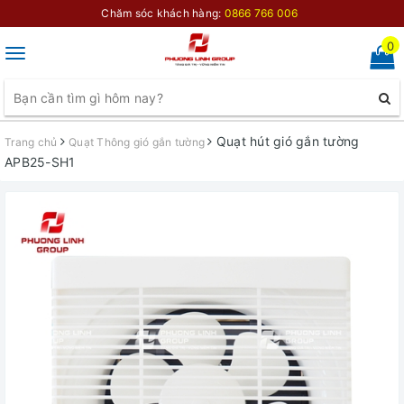
Chăm sóc khách hàng:
0866 766 006
0
Toggle
navigation
Quạt hút gió gắn tường
Trang chủ
Quạt Thông gió gắn tường
APB25-SH1