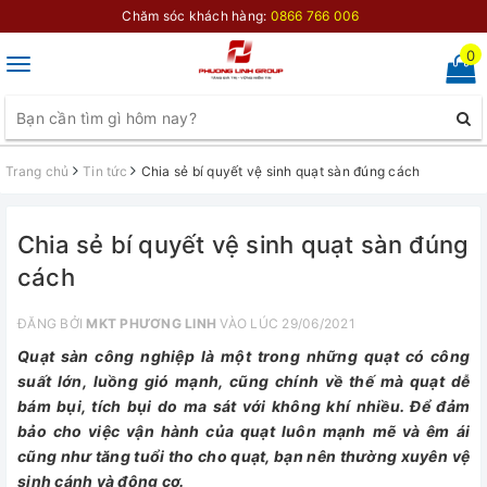
Chăm sóc khách hàng:
0866 766 006
0
Toggle
navigation
Trang chủ
Tin tức
Chia sẻ bí quyết vệ sinh quạt sàn đúng cách
Chia sẻ bí quyết vệ sinh quạt sàn đúng
cách
ĐĂNG BỞI
MKT PHƯƠNG LINH
VÀO LÚC 29/06/2021
Quạt sàn công nghiệp là một trong những quạt có công
suất lớn, luồng gió mạnh, cũng chính về thế mà quạt dễ
bám bụi, tích bụi do ma sát với không khí nhiều. Để đảm
bảo cho việc vận hành của quạt luôn mạnh mẽ và êm ái
cũng như tăng tuổi tho cho quạt, bạn nên thường xuyên vệ
sinh cánh và động cơ.