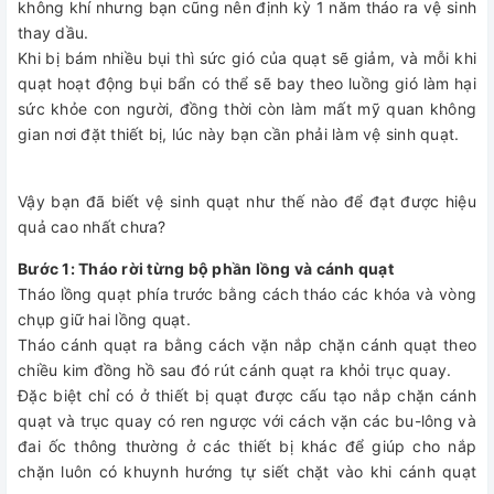
không khí nhưng bạn cũng nên định kỳ 1 năm tháo ra vệ sinh
thay dầu.
Khi bị bám nhiều bụi thì sức gió của quạt sẽ giảm, và mỗi khi
quạt hoạt động bụi bẩn có thể sẽ bay theo luồng gió làm hại
sức khỏe con người, đồng thời còn làm mất mỹ quan không
gian nơi đặt thiết bị, lúc này bạn cần phải làm vệ sinh quạt.
Vậy bạn đã biết vệ sinh quạt như thế nào để đạt được hiệu
quả cao nhất chưa?
Bước 1: Tháo rời từng bộ phần lồng và cánh quạt
Tháo lồng quạt phía trước bằng cách tháo các khóa và vòng
chụp giữ hai lồng quạt.
Tháo cánh quạt ra bằng cách vặn nắp chặn cánh quạt theo
chiều kim đồng hồ sau đó rút cánh quạt ra khỏi trục quay.
Đặc biệt chỉ có ở thiết bị quạt được cấu tạo nắp chặn cánh
quạt và trục quay có ren ngược với cách vặn các bu-lông và
đai ốc thông thường ở các thiết bị khác để giúp cho nắp
chặn luôn có khuynh hướng tự siết chặt vào khi cánh quạt