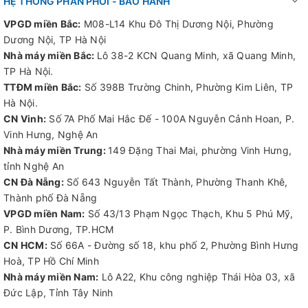
HỆ THỐNG PHÂN PHỐI - BẢO HÀNH
VPGD miền Bắc:
M08-L14 Khu Đô Thị Dương Nội, Phường
Dương Nội, TP Hà Nội
Nhà máy miền Bắc:
Lô 38-2 KCN Quang Minh, xã Quang Minh,
TP Hà Nội.
TTĐM miền Bắc:
Số 398B Trường Chinh, Phường Kim Liên, TP
Hà Nội.
CN Vinh:
Số 7A Phố Mai Hắc Đế - 100A Nguyễn Cảnh Hoan, P.
Vinh Hưng, Nghệ An
Nhà máy miền Trung:
149 Đặng Thai Mai, phường Vinh Hưng,
tỉnh Nghệ An
CN Đà Nẵng:
Số 643 Nguyễn Tất Thành, Phường Thanh Khê,
Thành phố Đà Nẵng
VPGD miền Nam:
Số 43/13 Phạm Ngọc Thạch, Khu 5 Phú Mỹ,
P. Bình Dương, TP.HCM
CN HCM:
Số 66A - Đường số 18, khu phố 2, Phường Bình Hưng
Hoà, TP Hồ Chí Minh
Nhà máy miền Nam:
Lô A22, Khu công nghiệp Thái Hòa 03, xã
Đức Lập, Tỉnh Tây Ninh