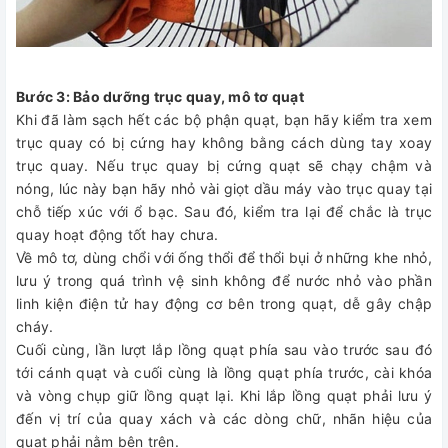
Bước 3: Bảo dưỡng trục quay, mô tơ quạt
Khi đã làm sạch hết các bộ phận quạt, bạn hãy kiểm tra xem
trục quay có bị cứng hay không bằng cách dùng tay xoay
trục quay. Nếu trục quay bị cứng quạt sẽ chạy chậm và
nóng, lúc này bạn hãy nhỏ vài giọt dầu máy vào trục quay tại
chỗ tiếp xúc với ổ bạc. Sau đó, kiểm tra lại để chắc là trục
quay hoạt động tốt hay chưa.
Về mô tơ, dùng chổi với ống thổi để thổi bụi ở những khe nhỏ,
lưu ý trong quá trình vệ sinh không để nước nhỏ vào phần
linh kiện điện tử hay động cơ bên trong quạt, dễ gây chập
cháy.
Cuối cùng, lần lượt lắp lồng quạt phía sau vào trước sau đó
tới cánh quạt và cuối cùng là lồng quạt phía trước, cài khóa
và vòng chụp giữ lồng quạt lại. Khi lắp lồng quạt phải lưu ý
đến vị trí của quay xách và các dòng chữ, nhãn hiệu của
quạt phải nằm bên trên.