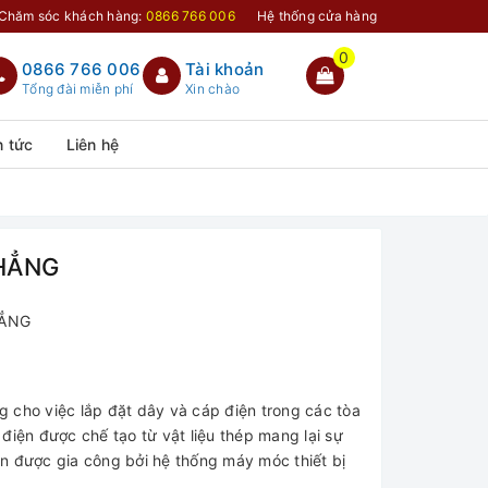
Chăm sóc khách hàng:
0866 766 006
Hệ thống cửa hàng
0
0866 766 006
Tài khoản
Tổng đài miễn phí
Xin chào
n tức
Liên hệ
HẲNG
HẲNG
 cho việc lắp đặt dây và cáp điện trong các tòa
điện được chế tạo từ vật liệu thép mang lại sự
n được gia công bởi hệ thống máy móc thiết bị