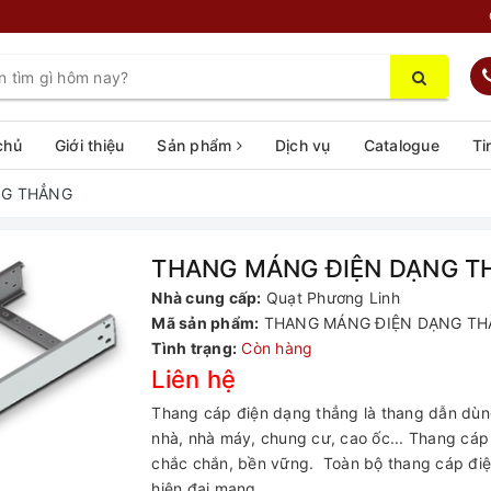
chủ
Giới thiệu
Sản phẩm
Dịch vụ
Catalogue
Ti
NG THẲNG
THANG MÁNG ĐIỆN DẠNG T
Nhà cung cấp:
Quạt Phương Linh
Mã sản phẩm:
THANG MÁNG ĐIỆN DẠNG T
Tình trạng:
Còn hàng
Liên hệ
Thang cáp điện dạng thẳng là thang dẫn dùng
nhà, nhà máy, chung cư, cao ốc... Thang cáp 
chắc chắn, bền vững. Toàn bộ thang cáp điệ
hiện đại mang...