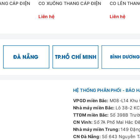
ANG CÁP ĐIỆN
CO XUỐNG THANG CÁP ĐIỆN
CO LÊN THAN
Liên hệ
Liên hệ
HỆ THỐNG PHÂN PHỐI - BẢO 
VPGD miền Bắc:
M08-L14 Khu Đ
Nhà máy miền Bắc:
Lô 38-2 KC
TTĐM miền Bắc:
Số 398B Trườn
CN Vinh:
Số 7A Phố Mai Hắc Đế
Nhà máy miền Trung:
149 Đặng
CN Đà Nẵng:
Số 643 Nguyễn Tấ