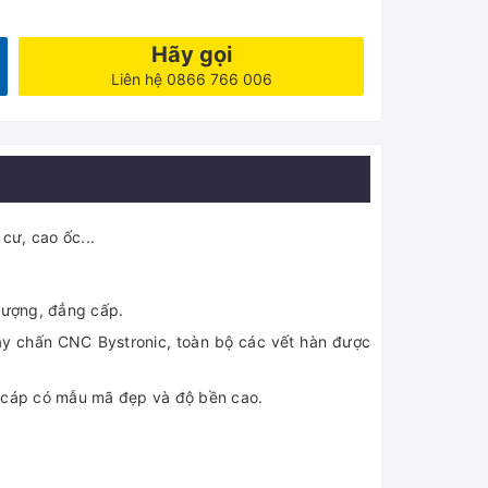
Hãy gọi
Liên hệ 0866 766 006
cư, cao ốc...
lượng, đẳng cấp.
y chấn CNC Bystronic, toàn bộ các vết hàn được
g cáp có mẫu mã đẹp và độ bền cao.