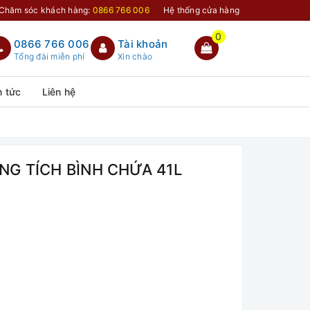
Chăm sóc khách hàng:
0866 766 006
Hệ thống cửa hàng
0
0866 766 006
Tài khoản
Tổng đài miễn phí
Xin chào
n tức
Liên hệ
G TÍCH BÌNH CHỨA 41L