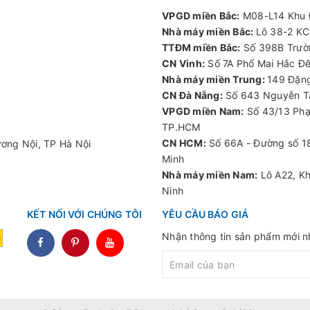
VPGD miền Bắc:
M08-L14 Khu Đ
Nhà máy miền Bắc:
Lô 38-2 KC
TTĐM miền Bắc:
Số 398B Trườn
CN Vinh:
Số 7A Phố Mai Hắc Đế
Nhà máy miền Trung:
149 Đặng
CN Đà Nẵng:
Số 643 Nguyễn Tấ
VPGD miền Nam:
Số 43/13 Phạ
TP.HCM
CN HCM:
Số 66A - Đường số 18
ơng Nội, TP Hà Nội
Minh
Nhà máy miền Nam:
Lô A22, Kh
Ninh
KẾT NỐI VỚI CHÚNG TÔI
YÊU CẦU BÁO GIÁ
Nhận thông tin sản phẩm mới nh
dddd