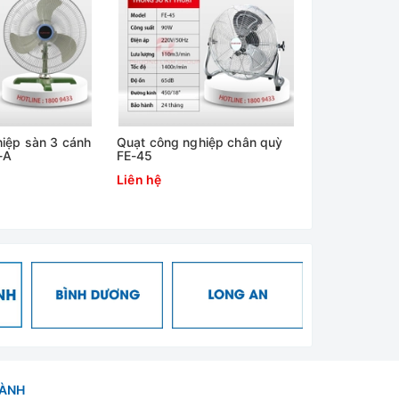
iệp sàn 3 cánh
Quạt công nghiệp chân quỳ
Quạt công ng
-A
FE-45
70W FE-40
Liên hệ
Liên hệ
HÀNH