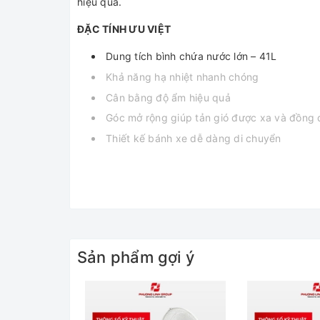
hiệu quả.
ĐẶC TÍNH ƯU VIỆT
Dung tích bình chứa nước lớn – 41L
Khả năng hạ nhiệt nhanh chóng
Cân bằng độ ẩm hiệu quả
Góc mở rộng giúp tản gió được xa và đồng
Thiết kế bánh xe dễ dàng di chuyển
Nan lồng quạt đan khít, chắc chắn, an toàn
Động cơ siêu bền sử dụng 100% bằng dây 
ỨNG DỤNG
Sử dụng làm mát, chống nóng cho các không gian
- Nhà hàng, khách sạn
Sản phẩm gợi ý
- Hội trường, phòng họp
- Nhà ăn tập thể