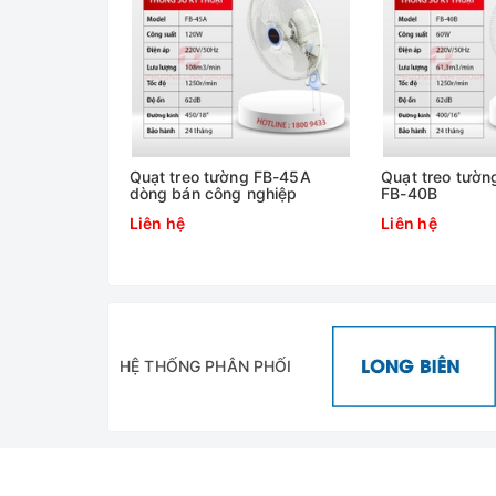
- Nhà thi đấu
- Nhà xưởng
ết kiệm điện
Quạt treo tường FB-45A
Quạt treo tườn
dòng bán công nghiệp
FB-40B
Liên hệ
Liên hệ
HỆ THỐNG PHÂN PHỐI