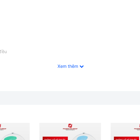
 đều
Xem thêm
 cho người sử dụng
đồng
 rộng lớn như: