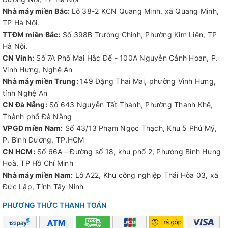
Nhà máy miền Bắc:
Lô 38-2 KCN Quang Minh, xã Quang Minh,
TP Hà Nội.
TTĐM miền Bắc:
Số 398B Trường Chinh, Phường Kim Liên, TP
Hà Nội.
CN Vinh:
Số 7A Phố Mai Hắc Đế - 100A Nguyễn Cảnh Hoan, P.
Vinh Hưng, Nghệ An
Nhà máy miền Trung:
149 Đặng Thai Mai, phường Vinh Hưng,
tỉnh Nghệ An
CN Đà Nẵng:
Số 643 Nguyễn Tất Thành, Phường Thanh Khê,
Thành phố Đà Nẵng
VPGD miền Nam:
Số 43/13 Phạm Ngọc Thạch, Khu 5 Phú Mỹ,
P. Bình Dương, TP.HCM
CN HCM:
Số 66A - Đường số 18, khu phố 2, Phường Bình Hưng
Hoà, TP Hồ Chí Minh
Nhà máy miền Nam:
Lô A22, Khu công nghiệp Thái Hòa 03, xã
Đức Lập, Tỉnh Tây Ninh
PHƯƠNG THỨC THANH TOÁN