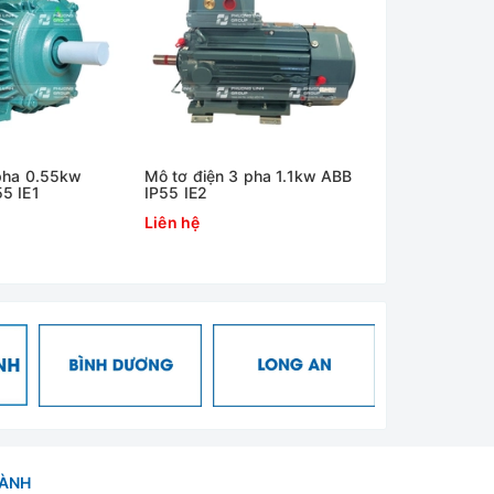
 pha 0.55kw
Mô tơ điện 3 pha 1.1kw ABB
Động cơ điệ
5 IE1
IP55 IE2
0,37kw ABB h
Liên hệ
Liên hệ
HÀNH