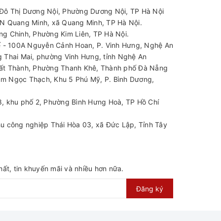
ô Thị Dương Nội, Phường Dương Nội, TP Hà Nội
N Quang Minh, xã Quang Minh, TP Hà Nội.
g Chinh, Phường Kim Liên, TP Hà Nội.
 - 100A Nguyễn Cảnh Hoan, P. Vinh Hưng, Nghệ An
 Thai Mai, phường Vinh Hưng, tỉnh Nghệ An
t Thành, Phường Thanh Khê, Thành phố Đà Nẵng
m Ngọc Thạch, Khu 5 Phú Mỹ, P. Bình Dương,
 mọi thiết bị trong ngành bơm, chế tạo quạt công
, khu phố 2, Phường Bình Hưng Hoà, TP Hồ Chí
u công nghiệp Thái Hòa 03, xã Đức Lập, Tỉnh Tây
 motor điện Enertech có rất nhiều chủng loại và
n phẩm này đều là hàng mới chính hãng 100%, bảo
ất, tin khuyến mãi và nhiều hơn nữa.
Đăng ký