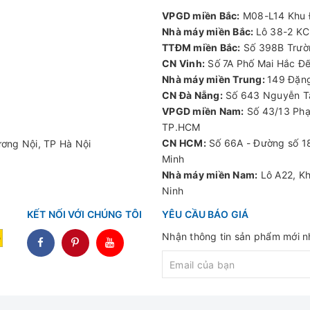
VPGD miền Bắc:
M08-L14 Khu Đ
Nhà máy miền Bắc:
Lô 38-2 KC
 -20oC đến 50oC.
TTĐM miền Bắc:
Số 398B Trườn
 hạn cho phép của
CN Vinh:
Số 7A Phố Mai Hắc Đế
Nhà máy miền Trung:
149 Đặng
motor ENERTECH
CN Đà Nẵng:
Số 643 Nguyễn Tấ
VPGD miền Nam:
Số 43/13 Phạ
 cho hiệu quả năng lượng cao phù hợp với kết nối và vận hành với
TP.HCM
 phẩm này còn được ứng dụng trong nhiều lĩnh vực khác nữa.
CN HCM:
Số 66A - Đường số 18
ơng Nội, TP Hà Nội
Minh
 cơ Motor ENERTECH
Nhà máy miền Nam:
Lô A22, Kh
Ninh
motor điện ENERTECH chính hãng hàng đầu tại Việt Nam. Các dòng
a hàng để tham khảo và mua hàng. Cam kết tất cả khách hàng sả
KẾT NỐI VỚI CHÚNG TÔI
YÊU CẦU BÁO GIÁ
èm theo những dịch vụ hậu mãi hấp dẫn khác.
Nhận thông tin sản phẩm mới nh
dddd