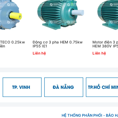
g cơ 1.1kw 3 pha ENERTECH
 TECO 0.25kw
Động cơ 3 pha HEM 0.75kw
Motor điện 3
iền
IP55 IE1
HEM 380V IP5
Liên hệ
Liên hệ
phút,
ục
HỆ THỐNG PHÂN PHỐI - BẢO 