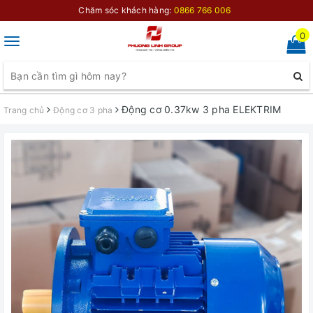
Chăm sóc khách hàng:
0866 766 006
0
Toggle
navigation
Động cơ 0.37kw 3 pha ELEKTRIM
Trang chủ
Động cơ 3 pha