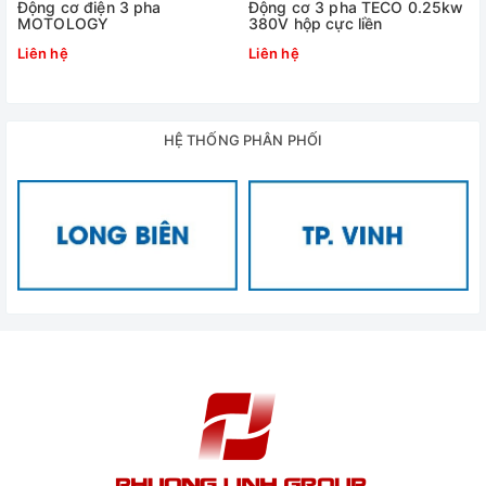
Động cơ điện 3 pha
Động cơ 3 pha TECO 0.25kw
thép đúc. Cách mà các lá thép được gắn vào khung được
MOTOLOGY
380V hộp cực liền
biểu diễn như hình dưới. Ở đây chỉ có một số lá thép được
Liên hệ
Liên hệ
hiển thị, dây quấn đi qua các khe(rãnh) của stator
Phần Rotor là phần quay của động cơ được được ghép
từ nhiều thanh kim loại chung thành một cái lồng hình trụ.
Rotor được chia thành 2 loại gồm Rotor lồng sóc (được
HỆ THỐNG PHÂN PHỐI
tạo thành bởi nhiều thanh kim loại song song) và dây
quấn.
Ứng dụng động cơ điện 3 pha
trong sản xuất
Điện 3 pha có nhiều ứng dụng trong sản xuất. Cùng điểm
qua một số ứng dụng phổ biến của động cơ điện 3 pha như
sau:
Động cơ của máy bơm nước 3 pha
Động cơ của máy phát điện xoay chiều 3 pha
Động cơ của motor giảm tốc