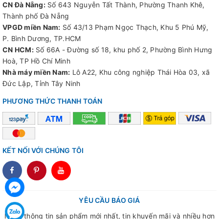
CN Đà Nẵng:
Số 643 Nguyễn Tất Thành, Phường Thanh Khê,
mang đến những sản phẩm tốt nhất cho mỗi công trình
Thành phố Đà Nẵng
PHƯƠNG LINH - TĂNG GIÁ TRỊ VỮNG NIỀM TIN
VPGD miền Nam:
Số 43/13 Phạm Ngọc Thạch, Khu 5 Phú Mỹ,
P. Bình Dương, TP.HCM
Hotline: 18009433
CN HCM:
Số 66A - Đường số 18, khu phố 2, Phường Bình Hưng
Văn phòng giao dịch: M08-L14 KĐT Dương Nội, Hà
Hoà, TP Hồ Chí Minh
Đông, Hà Nội
Nhà máy miền Nam:
Lô A22, Khu công nghiệp Thái Hòa 03, xã
Nhà máy: KCN Quang Minh, Mê Linh, Hà Nội
Đức Lập, Tỉnh Tây Ninh
PHƯƠNG THỨC THANH TOÁN
KẾT NỐI VỚI CHÚNG TÔI
dddd
YÊU CẦU BÁO GIÁ
Nhận thông tin sản phẩm mới nhất, tin khuyến mãi và nhiều hơn