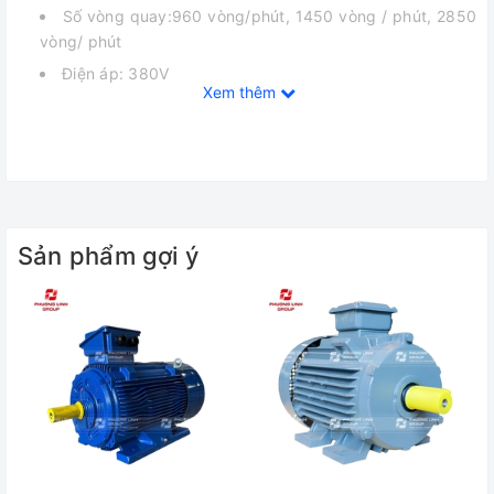
Số vòng quay:960 vòng/phút, 1450 vòng / phút, 2850
vòng/ phút
Điện áp: 380V
Xem thêm
Tần số: 50Hz
Dạng hộp cực liền chân đế thường
Dạng hộp chân đế mặt bích thường
Tiêu chuẩn kháng nước: IP55
Thương hiệu: ELEKTRIM
Sản phẩm gợi ý
Định mức thời gian: Định mức sử dụng liên tục
Bảo hành: 12 tháng
Động cơ 3 pha là gì?
Động cơ điện 3 pha có cấu tạo gồm 2 phần chính: Stator và
Rotor
Phần Stator được làm bằng cách ghép các tấm thép
kỹ thuật điện mỏng bên trong có xẻ rãnh hoặc là khối