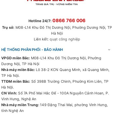
Động cơ của motor kéo
Ngoài ra, động cơ điện 3 pha còn có một số ứng dụng khác
trong lĩnh vực công nghiệp như:
0866 766 006
Hotline 24/7:
Máy bơm nước 3 pha: Chuyên cung cấp nước cho dây
Trụ sở:
M08-L14 Khu Đô Thị Dương Nội, Phường Dương Nội, TP
chuyền sản xuất, dùng cho nồi hơi, các loại tháp tản nhiệt,
Hà Nội
hệ thống hút gió, đặc biệt là hệ thống PCCC,…
Liên kết:
quạt công nghiệp
Motor giảm tốc 3 pha: Dùng trong dây chuyền sản
HỆ THỐNG PHÂN PHỐI - BẢO HÀNH
xuất phân bón, công nghệ sản xuất sắt thép, motor 3 pha
của máy tời dùng trong xây dựng,…
VPGD miền Bắc:
M08-L14 Khu Đô Thị Dương Nội, Phường
Dương Nội, TP Hà Nội
Motor kéo 3 pha: động cơ 3 pha được sử dụng cho
Nhà máy miền Bắc:
Lô 38-2 KCN Quang Minh, xã Quang Minh,
động cơ của các loại máy bơm nước do nó có tốc độ cao,
TP Hà Nội.
…
TTĐM miền Bắc:
Số 398B Trường Chinh, Phường Kim Liên, TP
Phương Linh
nhà phân phối các dòng động cơ điện 1 pha, 3
Hà Nội.
pha chính hãng của nhiều thương hiệu lớn như Hồng Ký, Toàn
CN Vinh:
Số 7A Phố Mai Hắc Đế - 100A Nguyễn Cảnh Hoan, P.
Phát, Teco, Hem, Jlem, Galan, Elektrim vvv. Đây đều là
Vinh Hưng, Nghệ An
những thương hiệu dẫn đầu trong lĩnh vực sản xuất các
Nhà máy miền Trung:
149 Đặng Thai Mai, phường Vinh Hưng,
dòng cơ điện phù hợp với các thiết bị quạt công nghiệp, hút
tỉnh Nghệ An
mùi, hút bụi, xử lý nước thải vvv. Phương Linh luôn cam kết