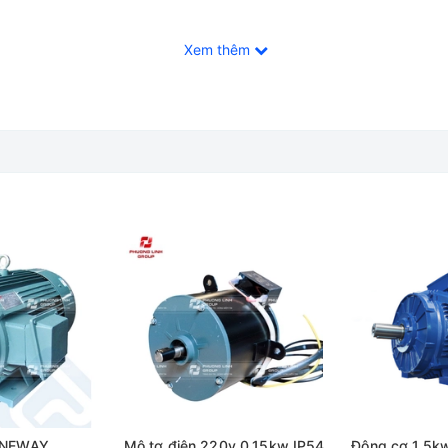
Xem thêm
ục
ì?
uấn stato chỉ bao gồm có 1 cuộn dây pha, còn nguồn cấp của nó ch
hư cấu tạo đơn giản chỉ có 1 cuộn dây pha thì trên thực tế, động
ạch.
 là KDB) còn được gọi là motor điện 1 pha hiện nay đang được ứ
rong các lĩnh vực của đời sống cũng như sản xuất.
iện 1 pha như sau
sống. Dưới đây là một số ứng dụng của sản phẩm như sau:
 để làm băng truyền, băng tải,... cho máy móc.Được lắp đặt và
a NEWAY
Mô tơ điện 220v 0,15kw IP54
Động cơ 1.5k