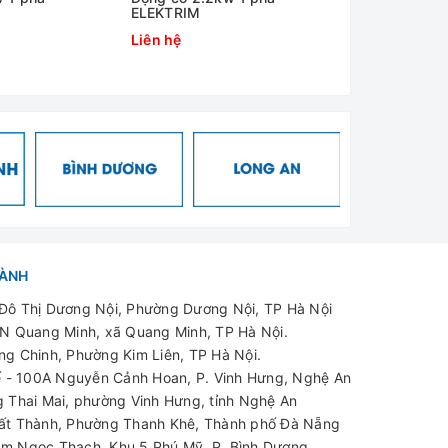
ELEKTRIM
ELEKTRIM
Liên hệ
Liên hệ
, máy quay vịt gà,...
hàng, khách sạn,…
g để được Phương Linh sẽ tư vấn chọn dòng động
ững giải phải hệ thống hút lọc bụi, hệ thống gió
chuyên nghiệp chắc chắn sẽ là một giải pháp tốt
HÀNH
ô Thị Dương Nội, Phường Dương Nội, TP Hà Nội
N Quang Minh, xã Quang Minh, TP Hà Nội.
g Chinh, Phường Kim Liên, TP Hà Nội.
 - 100A Nguyễn Cảnh Hoan, P. Vinh Hưng, Nghệ An
 Thai Mai, phường Vinh Hưng, tỉnh Nghệ An
t Thành, Phường Thanh Khê, Thành phố Đà Nẵng
m Ngọc Thạch, Khu 5 Phú Mỹ, P. Bình Dương,