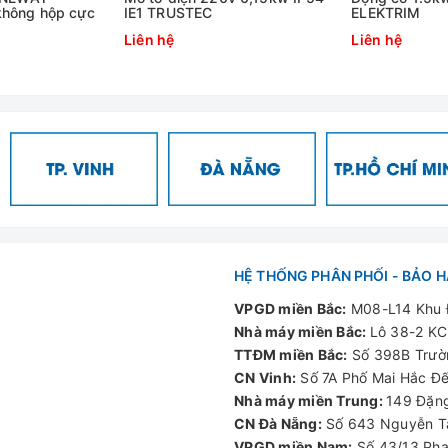
hông hộp cực
IE1 TRUSTEC
ELEKTRIM
c bụi
Liên hệ
Liên hệ
máy ấp trứng, máy đổ thức ăn cho gà ăn,…
hục vụ cho đời sống sinh hoạt hằng ngày như máy vặt lông gà vịt
ạn như: các thiết bị dùng để trưng bày trong quán bar hay nhà 
g động cơ phù hợp. Bạn hãy cung cấp nhu cầu, mục đích sử dụn
ối các dòng sản phẩm động cơ điện Phương Linh còn mang đến nh
 chúng tôi cung cấp đề được sản xuất bởi các thiết bị máy móc 
ẩm tốt nhất cho mỗi công trình
HỆ THỐNG PHÂN PHỐI - BẢO 
VPGD miền Bắc:
M08-L14 Khu Đ
ội, Hà Đông, Hà Nội
Nhà máy miền Bắc:
Lô 38-2 KC
i
TTĐM miền Bắc:
Số 398B Trườn
CN Vinh:
Số 7A Phố Mai Hắc Đế
Nhà máy miền Trung:
149 Đặng
CN Đà Nẵng:
Số 643 Nguyễn Tấ
VPGD miền Nam:
Số 43/13 Phạ