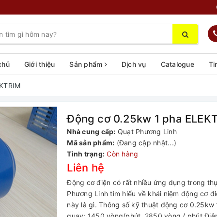
chủ
Giới thiệu
Sản phẩm
Dịch vụ
Catalogue
Ti
EKTRIM
Động cơ 0.25kw 1 pha ELEK
Nhà cung cấp:
Quạt Phương Linh
Mã sản phẩm:
(Đang cập nhật...)
Tình trạng:
Còn hàng
Liên hệ
Động cơ điện có rất nhiều ứng dụng trong th
Phương Linh tìm hiểu về khái niệm động cơ 
này là gì. Thông số kỹ thuật động cơ 0.25k
quay: 1450 vòng/phút, 2850 vòng / phút Điện