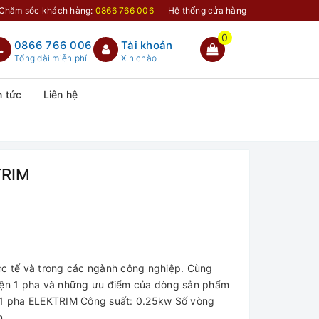
Chăm sóc khách hàng:
0866 766 006
Hệ thống cửa hàng
0
0866 766 006
Tài khoản
Tổng đài miễn phí
Xin chào
n tức
Liên hệ
TRIM
ực tế và trong các ngành công nghiệp. Cùng
điện 1 pha và những ưu điểm của dòng sản phẩm
w 1 pha ELEKTRIM Công suất: 0.25kw Số vòng
...