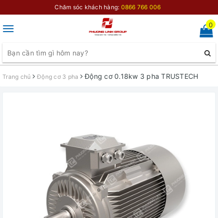
Chăm sóc khách hàng:
0866 766 006
0
Toggle
navigation
Động cơ 0.18kw 3 pha TRUSTECH
Trang chủ
Động cơ 3 pha