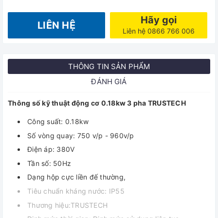
Hãy gọi
LIÊN HỆ
Liên hệ 0866 766 006
THÔNG TIN SẢN PHẨM
ĐÁNH GIÁ
Thông số kỹ thuật động cơ 0.18kw 3 pha TRUSTECH
Công suất: 0.18kw
Số vòng quay: 750 v/p - 960v/p
Điện áp: 380V
Tần số: 50Hz
Dạng hộp cực liền đế thường,
Tiêu chuẩn kháng nước: IP55
Thương hiệu:TRUSTECH