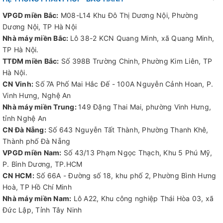
VPGD miền Bắc:
M08-L14 Khu Đô Thị Dương Nội, Phường
Dương Nội, TP Hà Nội
Nhà máy miền Bắc:
Lô 38-2 KCN Quang Minh, xã Quang Minh,
TP Hà Nội.
TTĐM miền Bắc:
Số 398B Trường Chinh, Phường Kim Liên, TP
Hà Nội.
CN Vinh:
Số 7A Phố Mai Hắc Đế - 100A Nguyễn Cảnh Hoan, P.
Vinh Hưng, Nghệ An
Nhà máy miền Trung:
149 Đặng Thai Mai, phường Vinh Hưng,
tỉnh Nghệ An
CN Đà Nẵng:
Số 643 Nguyễn Tất Thành, Phường Thanh Khê,
Thành phố Đà Nẵng
VPGD miền Nam:
Số 43/13 Phạm Ngọc Thạch, Khu 5 Phú Mỹ,
P. Bình Dương, TP.HCM
CN HCM:
Số 66A - Đường số 18, khu phố 2, Phường Bình Hưng
Hoà, TP Hồ Chí Minh
Nhà máy miền Nam:
Lô A22, Khu công nghiệp Thái Hòa 03, xã
Đức Lập, Tỉnh Tây Ninh